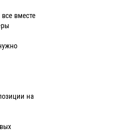
 все вместе
еры
 нужно
позиции на
евых