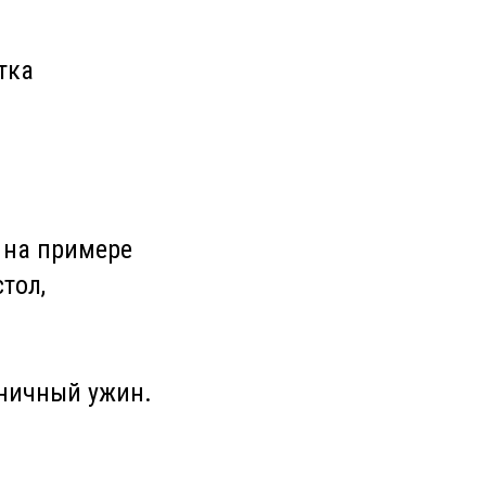
тка
 на примере
тол,
дничный ужин.