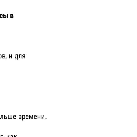
сы в
в, и для
ольше времени.
, как