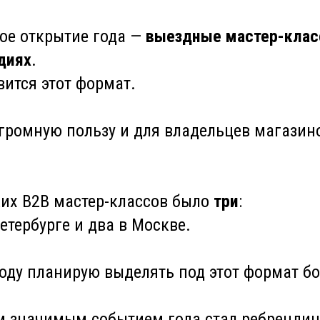
ое открытие года —
выездные мастер-клас
диях
.
вится этот формат.
громную пользу и для владельцев магазино
ких B2B мастер-классов было
три
:
етербурге и два в Москве.
оду планирую выделять под этот формат б
 значимым событием года стал ребрендинг