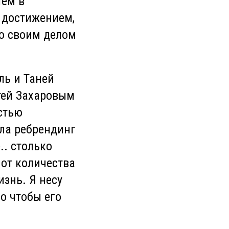
тём в
 достижением,
рю своим делом
ль и Таней
етей Захаровым
стью
ла ребрендинг
.. столько
 от количества
изнь. Я несу
но чтобы его