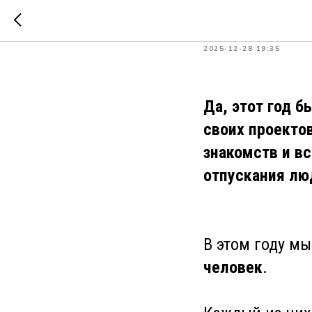
Итоги го
2025-12-28 19:35
Да, этот год 
своих проекто
знакомств и в
отпускания лю
В этом году м
человек
.