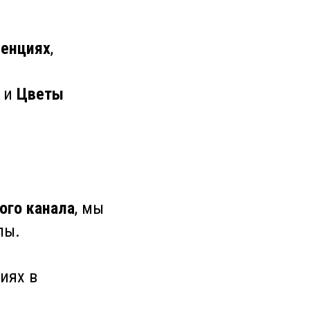
ренциях
,
е и
Цветы
ого канала
, мы
лы.
иях в