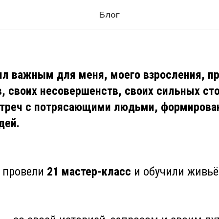
да - 2025
Блог
был важным для меня, моего взросления, пр
в, своих несовершенств, своих сильных ст
стреч с потрясающими людьми, формирова
дей.
ы провели
21 мастер-класс
и обучили живь