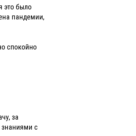
я это было
ена пандемии,
но спокойно
чу, за
 знаниями с