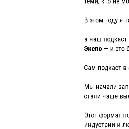
теми, кто не м
В этом году я 
а наш подкаст 
Экспо
— и это 
Сам подкаст в
Мы начали за
стали чаще вые
Этот формат по
индустрии и л