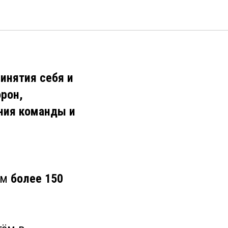
инятия себя и
орон,
ния команды и
ём
более 150