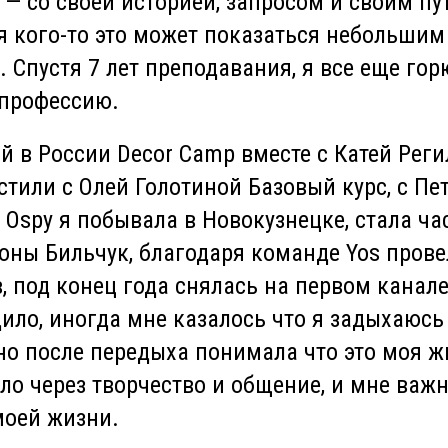
— со своей историей, запросом и своим пу
я кого-то это может показаться небольшим
. Спустя 7 лет преподавания, я все еще го
профессию.
 в России Decor Camp вместе с Катей Реги
стили с Олей Голотиной Базовый курс, с П
 Ospy я побывала в Новокузнецке, стала ча
оны Бильчук, благодаря команде Yos прове
, под конец года снялась на первом канале
ило, иногда мне казалось что я задыхаюсь
но после передыха понимала что это моя ж
пло через творчество и общение, и мне важ
моей жизни.