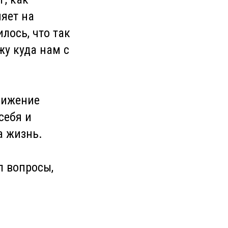
ияет на
илось, что так
жу куда нам с
вижение
себя и
а жизнь.
л вопросы,