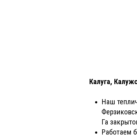
Калуга, Калуж
Наш теплич
Ферзиковск
Га закрыто
Работаем б