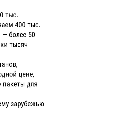
0 тыс.
ваем 400 тыс.
я — более 50
тки тысяч
панов,
одной цене,
 пакеты для
ему зарубежью