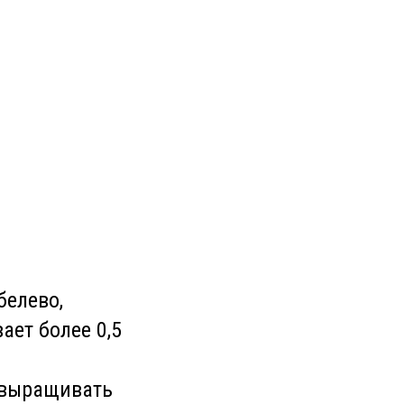
белево,
ает более 0,5
ь выращивать