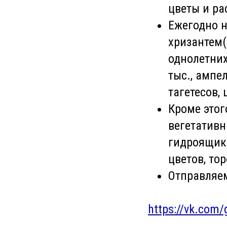
цветы и ра
Ежегодно н
хризантем(
однолетних
тыс., ампе
тагетесов, 
Кроме этог
вегетативн
гидроящики
цветов, то
Отправляе
https://vk.com