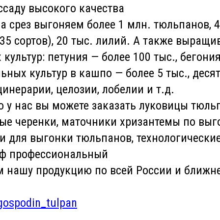
ссаду высокого качества
а срез выгоняем более 1 млн. тюльпанов, 4
35 сортов), 20 тыс. лилий. А также выращи
 культур: петуния — более 100 тыс., бегони
льных культур в кашпо — более 5 тыс., деся
цинерарии, целозии, лобелии и т.д.
о у нас вы можете заказать луковицы тюль
ые черенки, маточники хризантемы по выг
 для выгонки тюльпанов, технологические
рф профессиональный
м нашу продукцию по всей России и ближн
/gospodin_tulpan