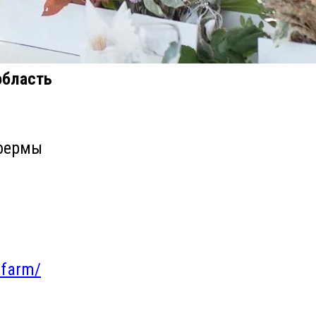
область
фермы
.farm/