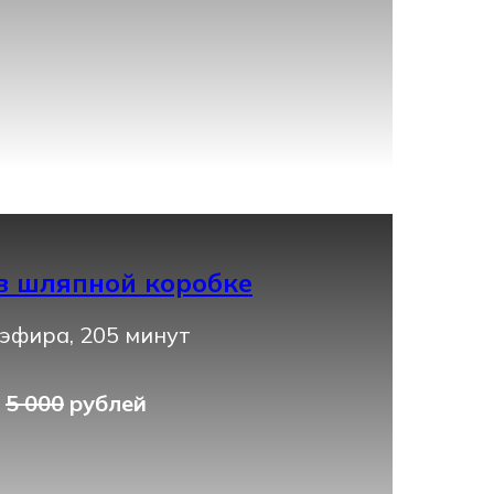
в шляпной коробке
эфира, 205 минут
0
5 000
рублей