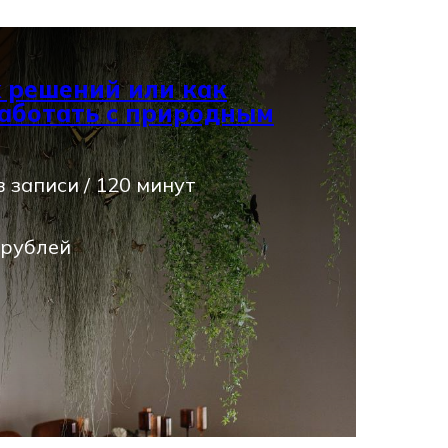
 решений или как
аботать с природным
 записи / 120 минут
 рублей