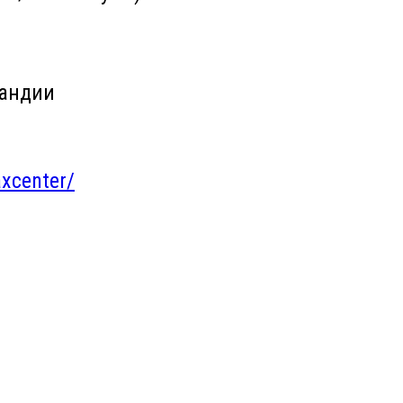
ландии
xcenter/