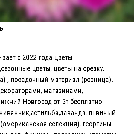
ь
ает с 2022 года цветы
сезонные цветы, цветы на срезку,
а) , посадочный материал (розница).
декораторами, магазинами,
Нижний Новгород от 5т бесплатно
 нивянник,астильба,лаванда, львиный
я(американская селекция), георгины