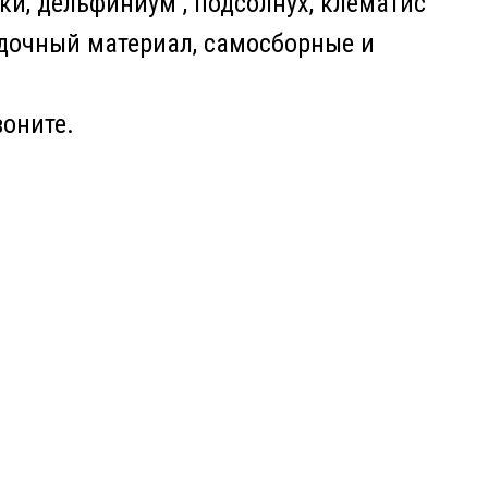
ики, дельфиниум , подсолнух, клематис
адочный материал, самосборные и
воните.