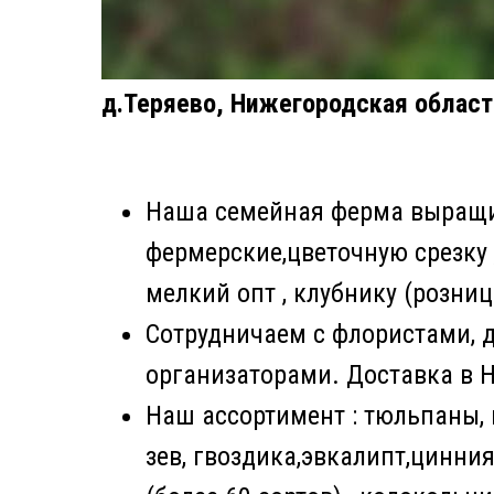
д.Теряево, Нижегородская област
Наша семейная ферма выращив
фермерские,цветочную срезку ,
мелкий опт , клубнику (розниц
Сотрудничаем с флористами, 
организаторами. Доставка в 
Наш ассортимент : тюльпаны,
зев, гвоздика,эвкалипт,цинни