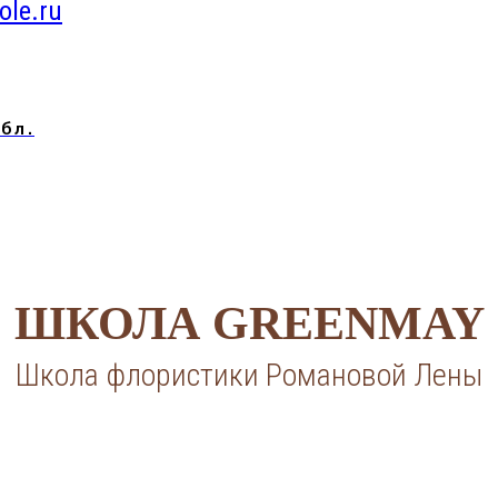
ole.ru
бл.
ШКОЛА GREENMAY
Школа флористики Романовой Лены