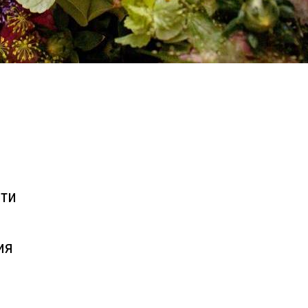
сти
ия