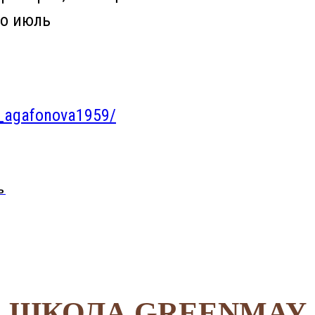
по июль
a_agafonova1959/
ь
ШКОЛА GREENMAY