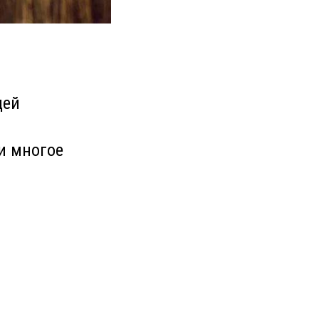
дей
и многое