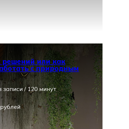
 решений или как
аботать с природным
 записи / 120 минут
 рублей