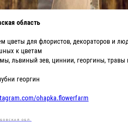
вская область
м цветы для флористов, декораторов и лю
шных к цветам
ы, львиный зев, циннии, георгины, травы 
убни георгин
stagram.com/ohapka.flowerfarm
БОВСКАЯ ОБЛ.