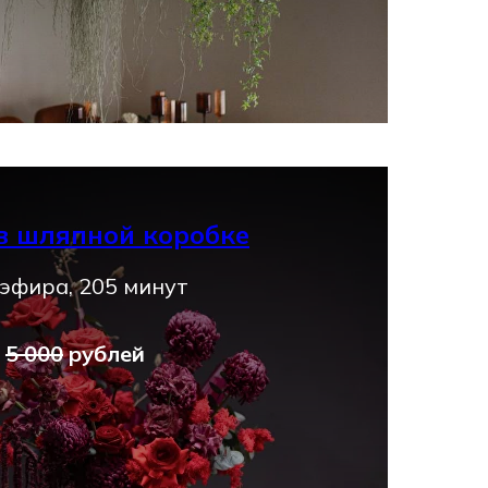
в шляпной коробке
эфира, 205 минут
0
5 000
рублей