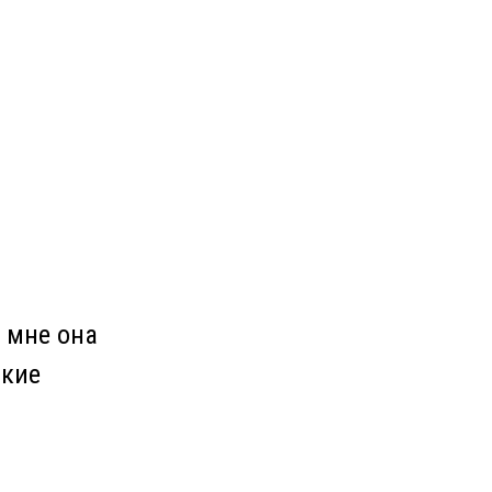
о мне она
ькие