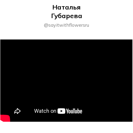
Наталья
Губарева
@sayitwithflowersru