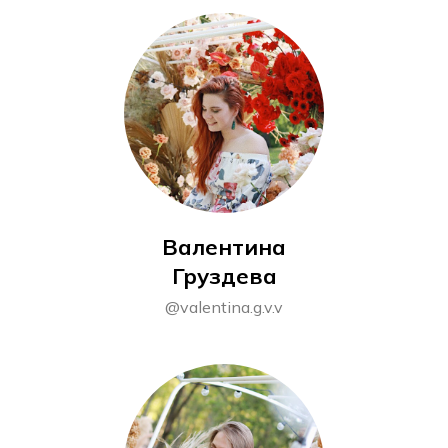
Валентина
Груздева
@valentina.g.v.v