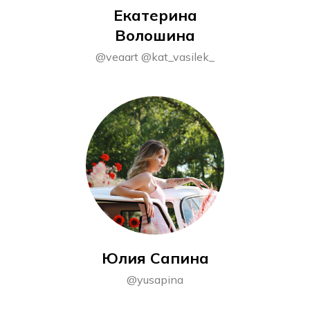
Екатерина
Волошина
@veaart @kat_vasilek_
Юлия Сапина
@yusapina