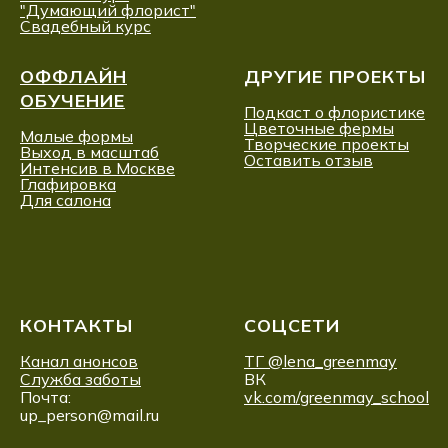
"Думающий флорист"
Свадебный курс
ОФФЛАЙН
ДРУГИЕ ПРОЕКТЫ
ОБУЧЕНИЕ
Подкаст о флористике
Цветочные фермы
Малые формы
Творческие проекты
Выход в масштаб
Оставить отзыв
Интенсив в Москве
Глафировка
Для салона
КОНТАКТЫ
СОЦСЕТИ
Канал анонсов
ТГ @lena_greenmay
Служба заботы
ВК
Почта:
vk.com/greenmay_school
up_person@mail.ru